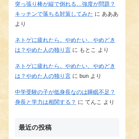
突っ張り棒が縦で倒れる…強度が問題？
キッチンで落ちる対策してみた
に
あああ
より
ネトゲに疲れたら。やめたい、やめどき
は？やめた人の独り言
に
もとこ
より
ネトゲに疲れたら。やめたい、やめどき
は？やめた人の独り言
に
bun
より
中学受験の子が低身長なのは睡眠不足？
身長と学力は相関する？
に
てんこ
より
最近の投稿