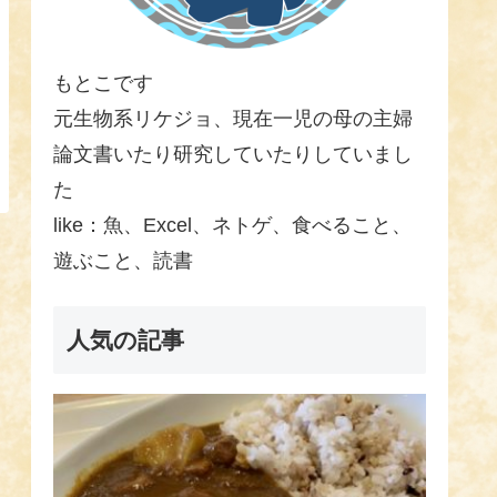
もとこです
元生物系リケジョ、現在一児の母の主婦
論文書いたり研究していたりしていまし
た
like：魚、Excel、ネトゲ、食べること、
遊ぶこと、読書
人気の記事