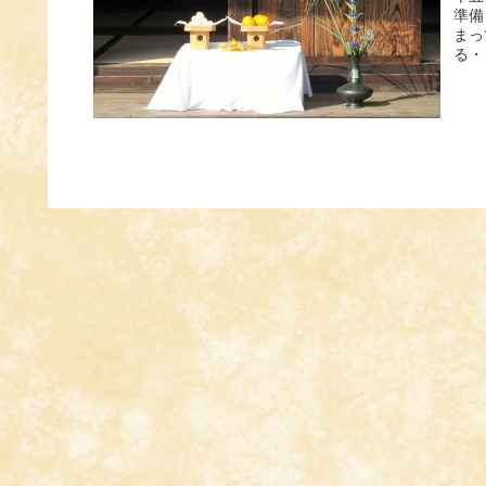
準備
まっ
る・