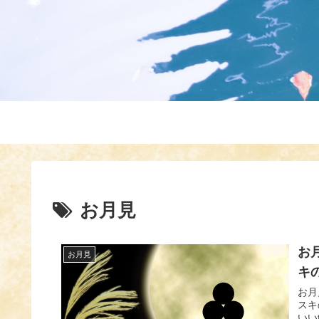
お月見
お
お月見
キ
お月
スキ
いい