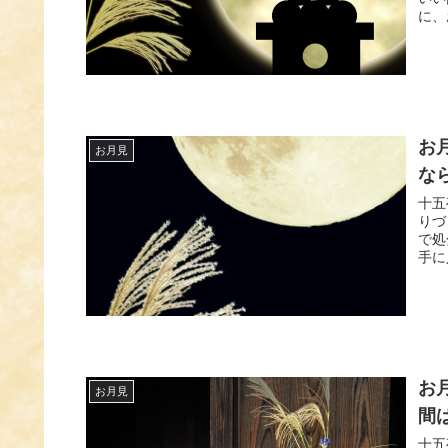
に、
お
お月見
な
十五
りづ
で処
手に
お
お月見
間
十五