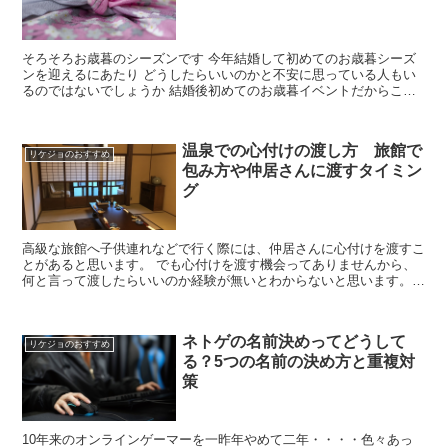
そろそろお歳暮のシーズンです 今年結婚して初めてのお歳暮シーズ
ンを迎えるにあたり どうしたらいいのかと不安に思っている人もい
るのではないでしょうか 結婚後初めてのお歳暮イベントだからこそ
しっかりとやっていきたいところですよね 誰に送ったら...
温泉での心付けの渡し方 旅館で
リケジョのおすすめ
包み方や仲居さんに渡すタイミン
グ
高級な旅館へ子供連れなどで行く際には、仲居さんに心付けを渡すこ
とがあると思います。 でも心付けを渡す機会ってありませんから、
何と言って渡したらいいのか経験が無いとわからないと思います。
実際にどんなタイミングで、どういった状態で仲居さんにど...
ネトゲの名前決めってどうして
リケジョのおすすめ
る？5つの名前の決め方と重複対
策
10年来のオンラインゲーマーを一昨年やめて二年・・・・色々あっ