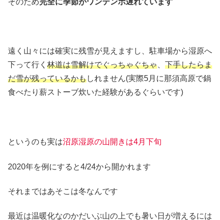
そのため
完全に季節がワンテンポ遅れています
遠く山々には確実に残雪が見えますし、駐車場から湿原へ
下って行く
林道は雪解けでぐっちゃぐちゃ
、
下手したらま
だ雪が残っているかも
しれません(実際5月に那須高原で鍋
食べたり薪ストーブ炊いた経験があるぐらいです)
というのも実は
沼原湿原の山開きは4月下旬
2020年を例にすると4/24から開かれます
それまではあそこは冬なんです
最近は温暖化なのかだいぶ山の上でも暑い日が増えるには