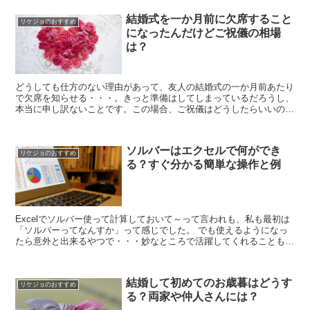
結婚式を一か月前に欠席すること
リケジョのおすすめ
になったんだけどご祝儀の相場
は？
どうしても仕方のない理由があって、友人の結婚式の一か月前あたり
で欠席を知らせる・・・。きっと準備はしてしまっているだろうし、
本当に申し訳ないことです。この場合、ご祝儀はどうしたらいいので
しょうか？ 行かないのだから必要ない？ いえ、きっとそ...
ソルバーはエクセルで何ができ
リケジョのおすすめ
る？すぐ分かる簡単な操作と例
Excelでソルバー使って計算しておいて～って言われも、私も最初は
「ソルバーってなんすか」って感じでした。 でも使えるようになっ
たら意外と出来るやつで・・・妙なところで活躍してくれることもあ
ります。 そこで、Excelのソルバーは一体何が出...
結婚して初めてのお歳暮はどうす
リケジョのおすすめ
る？両家や仲人さんには？