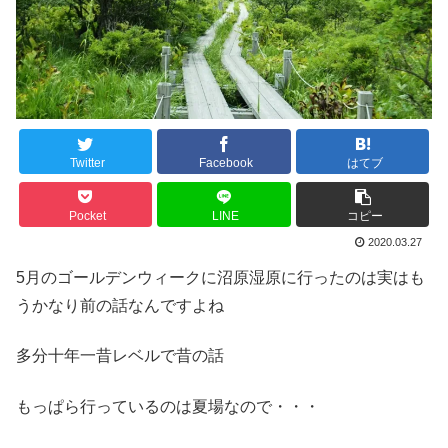
Twitter
Facebook
はてブ
Pocket
LINE
コピー
2020.03.27
5月のゴールデンウィークに沼原湿原に行ったのは実はも
うかなり前の話なんですよね
多分十年一昔レベルで昔の話
もっぱら行っているのは夏場なので・・・