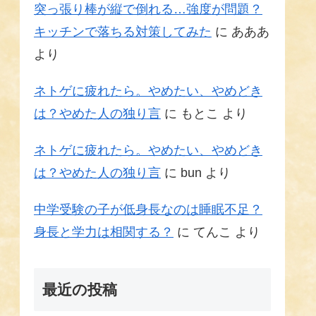
突っ張り棒が縦で倒れる…強度が問題？
キッチンで落ちる対策してみた
に
あああ
より
ネトゲに疲れたら。やめたい、やめどき
は？やめた人の独り言
に
もとこ
より
ネトゲに疲れたら。やめたい、やめどき
は？やめた人の独り言
に
bun
より
中学受験の子が低身長なのは睡眠不足？
身長と学力は相関する？
に
てんこ
より
最近の投稿