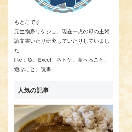
もとこです
元生物系リケジョ、現在一児の母の主婦
論文書いたり研究していたりしていまし
た
like：魚、Excel、ネトゲ、食べること、
遊ぶこと、読書
人気の記事