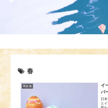
春
イ
季節-春
パ
日本
とイ
変わ