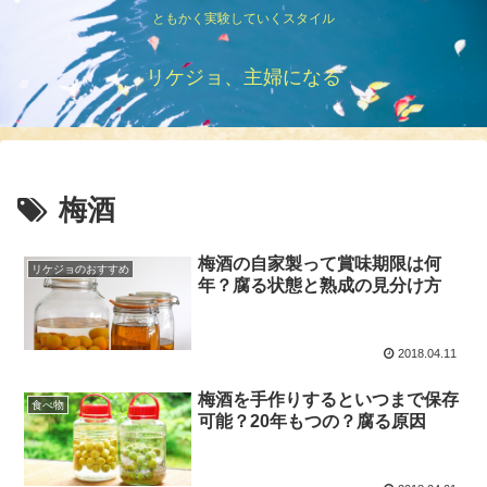
ともかく実験していくスタイル
リケジョ、主婦になる
梅酒
梅酒の自家製って賞味期限は何
リケジョのおすすめ
年？腐る状態と熟成の見分け方
2018.04.11
梅酒を手作りするといつまで保存
食べ物
可能？20年もつの？腐る原因