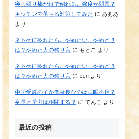
突っ張り棒が縦で倒れる…強度が問題？
キッチンで落ちる対策してみた
に
あああ
より
ネトゲに疲れたら。やめたい、やめどき
は？やめた人の独り言
に
もとこ
より
ネトゲに疲れたら。やめたい、やめどき
は？やめた人の独り言
に
bun
より
中学受験の子が低身長なのは睡眠不足？
身長と学力は相関する？
に
てんこ
より
最近の投稿