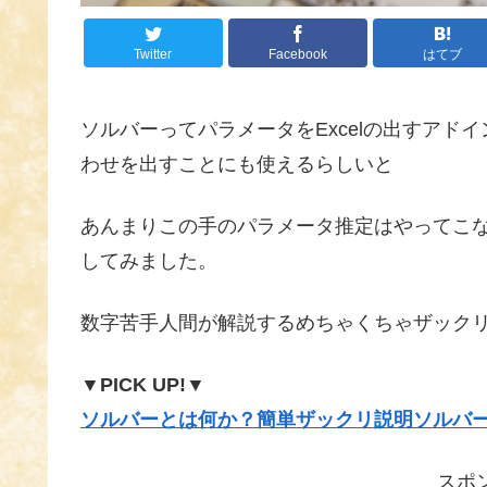
Twitter
Facebook
はてブ
ソルバーってパラメータをExcelの出すア
わせを出すことにも使えるらしいと
あんまりこの手のパラメータ推定はやってこ
してみました。
数字苦手人間が解説するめちゃくちゃザック
▼PICK UP!▼
ソルバーとは何か？簡単ザックリ説明ソルバ
スポ