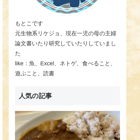
もとこです
元生物系リケジョ、現在一児の母の主婦
論文書いたり研究していたりしていまし
た
like：魚、Excel、ネトゲ、食べること、
遊ぶこと、読書
人気の記事