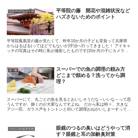
平等院の藤 開花や混雑状況など
リケジョのおすすめ
ハズさないためのポイント
平等院鳳凰堂の藤が見たくて、昨年10か月の子ども背負って兵庫県
からはるばる(ってほどでもないか)宇治へ行ってきました！ アイキャ
ッチの写真はその時に私が撮影したものです(10か月の子にカメラの
紐を引っ張られながら・・・) 物凄くきれいなんで...
スーパーでの魚の調理の頼み方
食べ物
どこまで頼める？洗ってから調
理？
スーパーにて、丸ごとの魚を見るとおいしそうだな～いいな～って思
うんですが、捌くのが大変なんですよね。 だから私は時々、大きな
アジ一匹、ガラス戸をトントンと叩いて調理おねがいしまーすって声
をかけます。 とやるのが普通だと思ってたんですが、友人...
眼鏡のつるの臭いはどうやって消
リケジョのおすすめ
す？眼鏡と耳の加齢臭対策