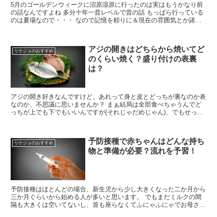
5月のゴールデンウィークに沼原湿原に行ったのは実はもうかなり前
の話なんですよね 多分十年一昔レベルで昔の話 もっぱら行っている
のは夏場なので・・・ なので記憶を頼りに＆現在の雰囲気とか諸々
ひっくるめて覚書です
アジの開きはどちらから焼いてど
リケジョのおすすめ
のくらい焼く？盛り付けの表裏
は？
アジの開き好きなんですけど、あれって身と皮とどっちが裏なのか表
なのか、不思議に思いませんか？ まぁ結局は全部食べちゃうんでど
っちが上でも下でもいいんですが(それじゃだめじゃん)、でもせっか
くならちゃんとした裏表で焼きたいところです。 自己流...
予防接種で赤ちゃんはどんな持ち
リケジョのおすすめ
物と準備が必要？流れを予習！
予防接種はほとんどの場合、新生児から少し大きくなった二か月から
三か月ぐらいから始める人が多いと思います。 でもまだミルクの間
隔も大きくは空いてないし、首も座らなくてふにゃふにゃでお母さん
の負担はけっこう大きい。 荷物は軽い方が楽だけど、途中...