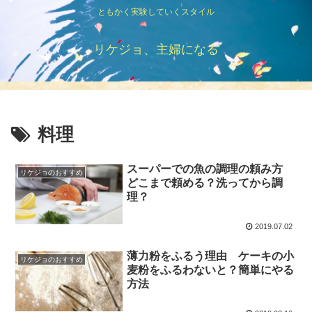
ともかく実験していくスタイル
リケジョ、主婦になる
料理
スーパーでの魚の調理の頼み方
リケジョのおすすめ
どこまで頼める？洗ってから調
理？
2019.07.02
薄力粉をふるう理由 ケーキの小
リケジョのおすすめ
麦粉をふるわないと？簡単にやる
方法