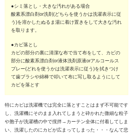
●シミ落とし・大きな汚れがある場合
酸素系漂白剤or洗剤(どちらを使うかは洗濯表示に従
う)を溶かしたぬるま湯に着け置きをして大きな汚れ
を取ります。
●カビ落とし
カビの部分の裏に清潔な布で当て布をして、カビの
部分に酸素系漂白剤or液体洗剤原液orアルコールス
プレー(どれを使うかは洗濯表示に従う)を拭きつけ
て歯ブラシや綿棒で叩いて布に写し取るようにして
カビを落とす
特にカビは洗濯機では完全に落とすことはまず不可能です
し、洗濯機にそのまま入れてしまうと砕かれた微細な粒子
や胞子が洗濯槽の中で撹拌→カーテン全体に付着してしま
い、洗濯したのにカビが広まってしまった・・・なんて悲