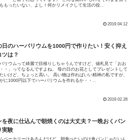
ももったいない、よし！何かリメイクして生活の役...
2019.04.12
の日のハーバリウムを1000円で作りたい！安く抑え
コツは？
バリウムって綺麗で目移りしちゃうんですけど、値札見て「おお
・・」ってなるんですよね。 母の日のお花としてプレゼントして
たいけど、ちょっと高い。 高い物は作ればいい精神の私ですが、
がに1000円以下でハーバリウムを作れるか・・...
2019.02.28
ンを夜に仕込んで朝焼くのは大丈夫？一晩おくパン
り実験
ムベーカリーはあるんだけど、朝食べたいのは食パンじゃないん