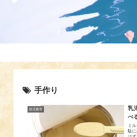
手作り
乳
幼児教育
べ
ミル
駄に
はず