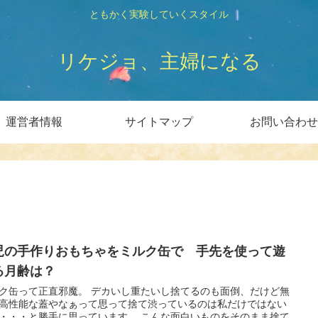
ともかく実験していくスタイル
リケジョ、主婦になる
運営者情報
サイトマップ
お問い合わせ
児の手作りおもちゃをミルク缶で 手先を使って遊
る月齢は？
ク缶って正直邪魔。 デカいし重たいし捨てるのも面倒、だけど無
高性能な蓋やなぁって思って捨て渋っているのは私だけではない
・・・と勝手に思っています。 こんな面白いものをそのまま捨て