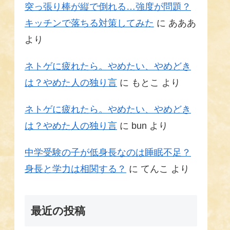
突っ張り棒が縦で倒れる…強度が問題？
キッチンで落ちる対策してみた
に
あああ
より
ネトゲに疲れたら。やめたい、やめどき
は？やめた人の独り言
に
もとこ
より
ネトゲに疲れたら。やめたい、やめどき
は？やめた人の独り言
に
bun
より
中学受験の子が低身長なのは睡眠不足？
身長と学力は相関する？
に
てんこ
より
最近の投稿