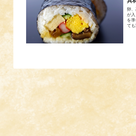
具
卵、
が入
を準
ても