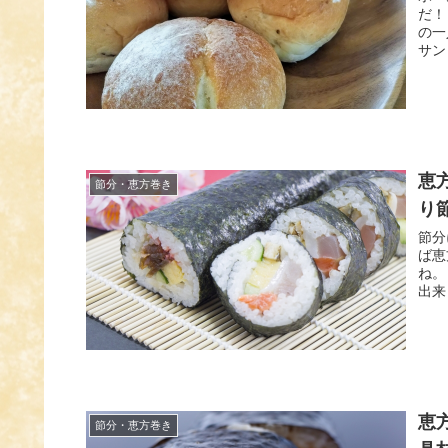
だ！
の一
サン
恵
節分・恵方巻き
り
節分
ば恵
ね。
出来
恵
節分・恵方巻き