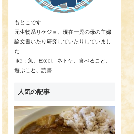
もとこです
元生物系リケジョ、現在一児の母の主婦
論文書いたり研究していたりしていまし
た
like：魚、Excel、ネトゲ、食べること、
遊ぶこと、読書
人気の記事