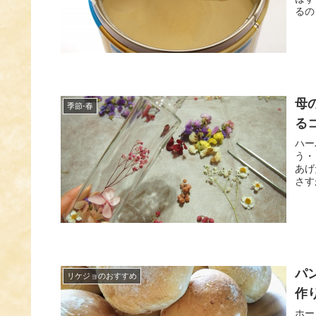
るの
母
季節-春
る
ハー
う・
あげ
さす
パ
リケジョのおすすめ
作
ホー