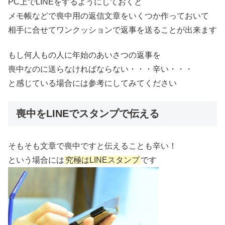
PC上でLINEをするようにしておくと
メモ帳などで喪中用の返信文章をいくつか作っておいて
相手に合せてワンクッションで返事を送ることが出来ます
もし何人もの人に年始のあいさつの返事を
喪中なのに送らなければならない・・・辛い・・・
と感じている場合には参考にしてみてください
喪中をLINEでスタンプで伝える
そもそも文章で喪中ですと伝えることも辛い！
という場合には
究極はLINEスタンプ
です