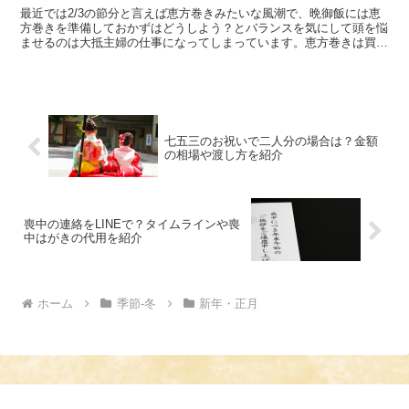
最近では2/3の節分と言えば恵方巻きみたいな風潮で、晩御飯には恵
方巻きを準備しておかずはどうしよう？とバランスを気にして頭を悩
ませるのは大抵主婦の仕事になってしまっています。恵方巻きは買っ
ても高いし作るのは大変だし、合わせるおかずも難しい！...
七五三のお祝いで二人分の場合は？金額
の相場や渡し方を紹介
喪中の連絡をLINEで？タイムラインや喪
中はがきの代用を紹介
ホーム
季節-冬
新年・正月