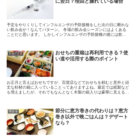
に翌日？理由と腫れている場合
予定をやりくりしてインフルエンザの予防接種をした次の日に断れな
い飲み会が！なんてパターン。 冬場の飲み会シーズンにはよくある
ことだと思います。 しかしインフルエンザの予防接種の後には飲酒
はダメだと聞いたことがあるし、でも「後」ってどれぐらい...
おせちの重箱は再利用できる？使
新年・正月
い道や活用する際のポイント
お正月と言えばおせちですが、百貨店などでおせちを頼むと意外と頑
丈な杉材の箱に入っていることってありますよね。最近では紙製など
も増えましたが、それでもなんとなく木製の箱入りは豪華に見えるの
で選びたくなる気持ち分かります。 しかし問題はその重箱...
節分に恵方巻きの代わりは？恵方
季節-冬
巻き以外で晩ごはんは？デザート
なら？