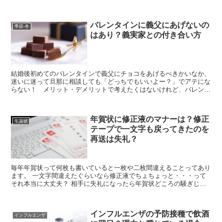
いなら綺麗に切るコツってある？ ン年寿司屋で恵方巻き...
バレンタインに義父にあげないの
季節-冬
はあり？義実家との付き合い方
結婚後初めてのバレンタインで義父にチョコをあげるべきかいなか、
迷いに迷って旦那に相談しても「どっちでもいいよー？」でアテにな
らない！ メリット・デメリットで考えたくはないけれど、バレンタ
インデーに義父にチョコを贈るとその後どういう変化が訪れ...
年賀状に修正液のマナーは？修正
年賀状
テープで一文字も戻ってきたのを
再送は失礼？
毎年年賀状って何枚も書いていると一枚や二枚間違えることってあり
ます。 一文字間違えたぐらいなら修正液でちょちょっと・・・って
それ本当に大丈夫？ 相手に失礼になったら年賀状どころの騒ぎじゃ
ありません。 でも年賀状もったいないし、どうしたらいい...
インフルエンザの予防接種で飲酒
インフルエンザ