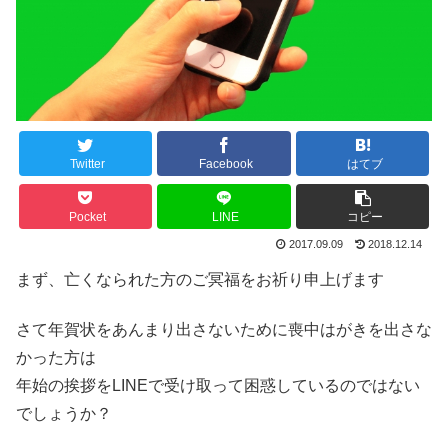
Twitter
Facebook
はてブ
Pocket
LINE
コピー
2017.09.09
2018.12.14
まず、亡くなられた方のご冥福をお祈り申上げます
さて年賀状をあんまり出さないために喪中はがきを出さな
かった方は
年始の挨拶をLINEで受け取って困惑しているのではない
でしょうか？