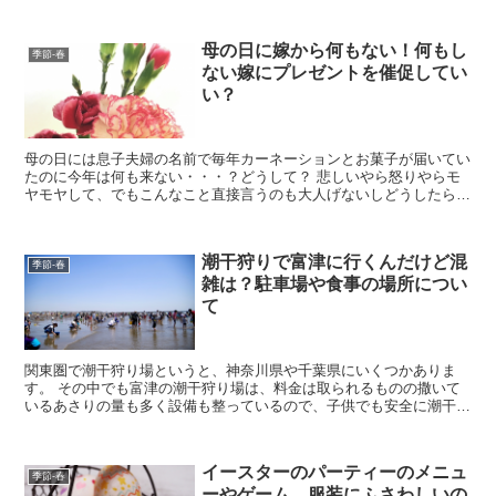
慌ててしまいますよね。 約30年間高校で教師をしていた...
母の日に嫁から何もない！何もし
季節-春
ない嫁にプレゼントを催促してい
い？
母の日には息子夫婦の名前で毎年カーネーションとお菓子が届いてい
たのに今年は何も来ない・・・？どうして？ 悲しいやら怒りやらモ
ヤモヤして、でもこんなこと直接言うのも大人げないしどうしたらい
いのこの気持ち！ってなっているお姑さんもいらっしゃるん...
潮干狩りで富津に行くんだけど混
季節-春
雑は？駐車場や食事の場所につい
て
関東圏で潮干狩り場というと、神奈川県や千葉県にいくつかありま
す。 その中でも富津の潮干狩り場は、料金は取られるものの撒いて
いるあさりの量も多く設備も整っているので、子供でも安全に潮干狩
りが楽しめます。 そんな人気の富津の潮干狩り場はやっぱり...
イースターのパーティーのメニュ
季節-春
ーやゲーム、服装にふさわしいの