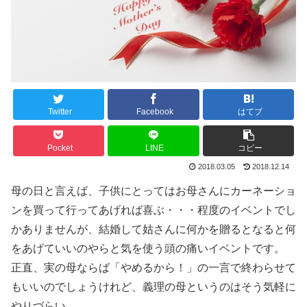
Twitter
Facebook
はてブ
Pocket
LINE
コピー
2018.03.05
2018.12.14
母の日と言えば、子供にとってはお母さんにカーネーショ
ンを買って行ってあげれば喜ぶ・・・程度のイベントでし
かありませんが、結婚して姑さんに何かを贈るとなると何
をあげていいのやらと気を使う頭の痛いイベントです。
正直、実の母ならば「やめるから！」の一言で終わらせて
もいいのでしょうけれど、義理の母というのはそう気軽に
やりづらい。