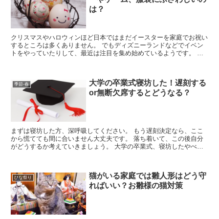
は？
クリスマスやハロウィンほど日本ではまだイースターを家庭でお祝い
するところは多くありません。 でもディズニーランドなどでイベン
トをやっていたりして、最近は注目を集め始めているようです。 本
来イースターはクリスマス同様、家族や友人たちと家庭でお...
大学の卒業式寝坊した！遅刻する
季節-春
or無断欠席するとどうなる？
まずは寝坊した方、深呼吸してください。 もう遅刻決定なら、ここ
から慌てても間に合いません大丈夫です。 落ち着いて、この後自分
がどうするか考えていきましょう。 大学の卒業式、寝坊したやべえ
えええええ！！ってなったこと実は私もあります。 二回も...
猫がいる家庭では雛人形はどう守
ひな祭り
ればいい？お雛様の猫対策