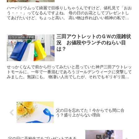
ハーバリウムって綺麗で目移りしちゃうんですけど、値札見て「おお
う・・・」ってなるんですよね。 母の日のお花としてプレゼントし
てあげたいけど、ちょっと高い。 高い物は作ればいい精神の私です
が、さすがに1000円以下でハーバリウムを作れるか・・...
三田アウトレットのＧＷの混雑状
リケジョのおすすめ
況 お値段やランチのねらい目
は？
せっかくなんで前から行ってみたいと思っていた神戸三田アウトレッ
トモールに、一年で一番混むであろうゴールデンウィークに突撃して
みました。無謀にも。 物凄い人出でしたが、それでもギリギリ混雑
回避できる部分もあるので、今年のＧＷに三田アウトレット...
父の日を忘れてた！今からでも間に合
う？盛り上がらない理由
父の日に高校生でもプレゼントできる