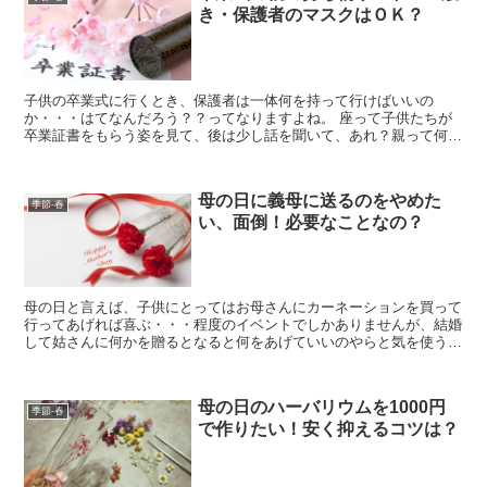
き・保護者のマスクはＯＫ？
子供の卒業式に行くとき、保護者は一体何を持って行けばいいの
か・・・はてなんだろう？？ってなりますよね。 座って子供たちが
卒業証書をもらう姿を見て、後は少し話を聞いて、あれ？親って何を
するの？？ また、スリッパ・上履きが必要なのかどうかも良く...
母の日に義母に送るのをやめた
季節-春
い、面倒！必要なことなの？
母の日と言えば、子供にとってはお母さんにカーネーションを買って
行ってあげれば喜ぶ・・・程度のイベントでしかありませんが、結婚
して姑さんに何かを贈るとなると何をあげていいのやらと気を使う頭
の痛いイベントです。 正直、実の母ならば「やめるから！...
母の日のハーバリウムを1000円
季節-春
で作りたい！安く抑えるコツは？