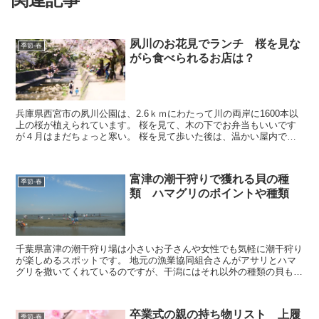
夙川のお花見でランチ 桜を見な
季節-春
がら食べられるお店は？
兵庫県西宮市の夙川公園は、2.6ｋｍにわたって川の両岸に1600本以
上の桜が植えられています。 桜を見て、木の下でお弁当もいいです
が４月はまだちょっと寒い。 桜を見て歩いた後は、温かい屋内で美
味しいお昼を食べて一服してから・・・というのがい...
富津の潮干狩りで獲れる貝の種
季節-春
類 ハマグリのポイントや種類
千葉県富津の潮干狩り場は小さいお子さんや女性でも気軽に潮干狩り
が楽しめるスポットです。 地元の漁業協同組合さんがアサリとハマ
グリを撒いてくれているのですが、干潟にはそれ以外の種類の貝も
色々生息しています。 そんな貝の見分け方や、ハマグリが取...
卒業式の親の持ち物リスト 上履
季節-春