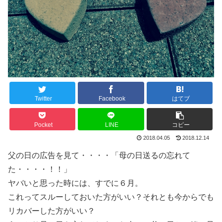
Twitter
Facebook
はてブ
Pocket
LINE
コピー
2018.04.05
2018.12.14
父の日の広告を見て・・・・「母の日送るの忘れて
た・・・・！！」
ヤバいと思った時には、すでに６月。
これってスルーしておいた方がいい？それとも今からでも
リカバーした方がいい？