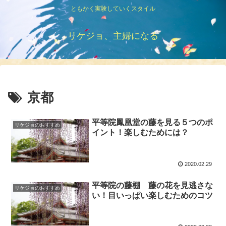
ともかく実験していくスタイル
リケジョ、主婦になる
京都
平等院鳳凰堂の藤を見る５つのポ
リケジョのおすすめ
イント！楽しむためには？
2020.02.29
平等院の藤棚 藤の花を見逃さな
リケジョのおすすめ
い！目いっぱい楽しむためのコツ