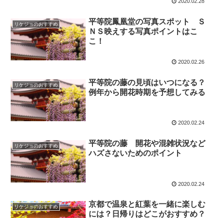
2020.02.28
平等院鳳凰堂の写真スポット Ｓ
リケジョのおすすめ
ＮＳ映えする写真ポイントはこ
こ！
2020.02.26
平等院の藤の見頃はいつになる？
リケジョのおすすめ
例年から開花時期を予想してみる
2020.02.24
平等院の藤 開花や混雑状況など
リケジョのおすすめ
ハズさないためのポイント
2020.02.24
京都で温泉と紅葉を一緒に楽しむ
リケジョのおすすめ
には？日帰りはどこがおすすめ？