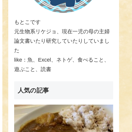
もとこです
元生物系リケジョ、現在一児の母の主婦
論文書いたり研究していたりしていまし
た
like：魚、Excel、ネトゲ、食べること、
遊ぶこと、読書
人気の記事