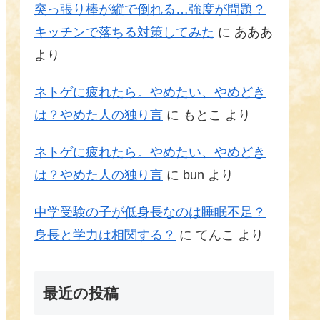
突っ張り棒が縦で倒れる…強度が問題？
キッチンで落ちる対策してみた
に
あああ
より
ネトゲに疲れたら。やめたい、やめどき
は？やめた人の独り言
に
もとこ
より
ネトゲに疲れたら。やめたい、やめどき
は？やめた人の独り言
に
bun
より
中学受験の子が低身長なのは睡眠不足？
身長と学力は相関する？
に
てんこ
より
最近の投稿